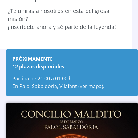
¿Te unirás a nosotros en esta peligrosa
misión?
¡Inscríbete ahora y sé parte de la leyenda!
PRÓXIMAMENTE
12 plazas disponibles
Partida de 21.00 a 01.00 h.
En Palol Sabaldòria, Vilafant (
ver mapa
).